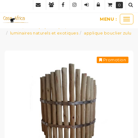
Panneau de gestion des cookies
0
MENU :
Ouvr
mobilier, tables pique-nique, luminaires
le
luminaires naturels et exotiques
applique bouclier zulu
men
Promotion